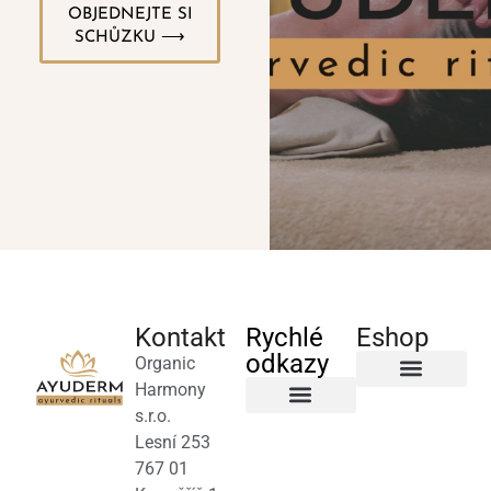
OBJEDNEJTE SI
SCHŮZKU ⟶
Kontakt
Rychlé
Eshop
odkazy
Organic
Harmony
Byliny a čaje
s.r.o.
Salony a terapeuti
Obchodní podmínky
Lesní 253
767 01