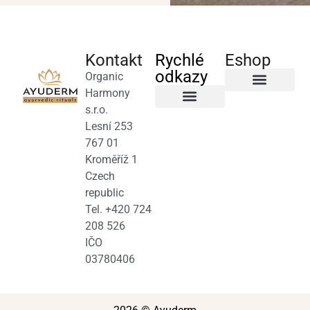
Kontakt
Rychlé
Eshop
odkazy
Organic
Harmony
Byliny a čaje
s.r.o.
Salony a terapeuti
Obchodní podmínky
Lesní 253
767 01
Kroměříž 1
Czech
republic
Tel. +420 724
208 526
IČO
03780406