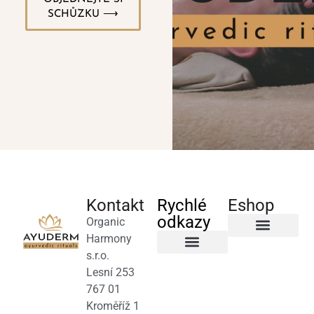
SCHŮZKU ⟶
Kontakt
Rychlé
Eshop
odkazy
Organic
Harmony
Byliny a čaje
s.r.o.
Salony a terapeuti
Obchodní podmínky
Lesní 253
767 01
Kroměříž 1