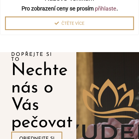
Pro zobrazení ceny se prosím
přihlaste
.
ČTĚTE VÍCE
DOPŘEJTE SI
TO
Nechte
nás o
Vás
pečovat
OBJEDNEJTE SI