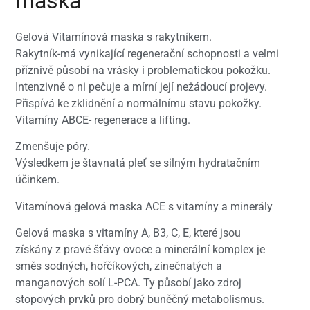
maska
Gelová Vitamínová maska s rakytníkem.
Rakytník-má vynikající regenerační schopnosti a velmi
příznivě působí na vrásky i problematickou pokožku.
Intenzivně o ni pečuje a mírní její nežádoucí projevy.
Přispívá ke zklidnění a normálnímu stavu pokožky.
Vitamíny ABCE- regenerace a lifting.
Zmenšuje póry.
Výsledkem je štavnatá pleť se silným hydratačním
účinkem.
Vitamínová gelová maska ACE s vitamíny a minerály
Gelová maska s vitamíny A, B3, C, E, které jsou
získány z pravé šťávy ovoce a minerální komplex je
směs sodných, hořčíkových, zinečnatých a
manganových solí L-PCA. Ty působí jako zdroj
stopových prvků pro dobrý buněčný metabolismus.