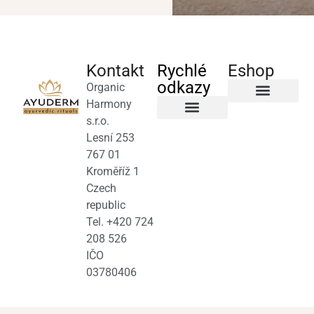
Kontakt
Rychlé
Eshop
odkazy
Organic
Harmony
Byliny a čaje
s.r.o.
Salony a terapeuti
Obchodní podmínky
Lesní 253
767 01
Kroměříž 1
Czech
republic
Tel. +420 724
208 526
IČO
03780406