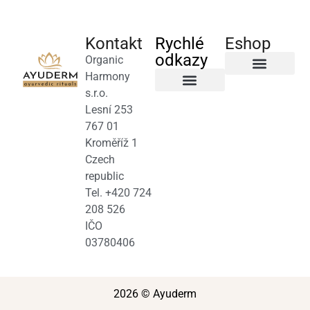
Kontakt
Rychlé
Eshop
odkazy
Organic
Harmony
Byliny a čaje
s.r.o.
Salony a terapeuti
Obchodní podmínky
Lesní 253
767 01
Kroměříž 1
Czech
republic
Tel. +420 724
208 526
IČO
03780406
2026 © Ayuderm