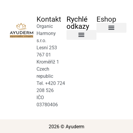
Kontakt
Rychlé
Eshop
odkazy
Organic
Harmony
Byliny a čaje
s.r.o.
Salony a terapeuti
Obchodní podmínky
Lesní 253
767 01
Kroměříž 1
Czech
republic
Tel. +420 724
208 526
IČO
03780406
2026 © Ayuderm