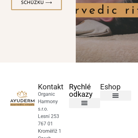
SCHŮZKU ⟶
Kontakt
Rychlé
Eshop
odkazy
Organic
Harmony
Byliny a čaje
s.r.o.
Salony a terapeuti
Obchodní podmínky
Lesní 253
767 01
Kroměříž 1