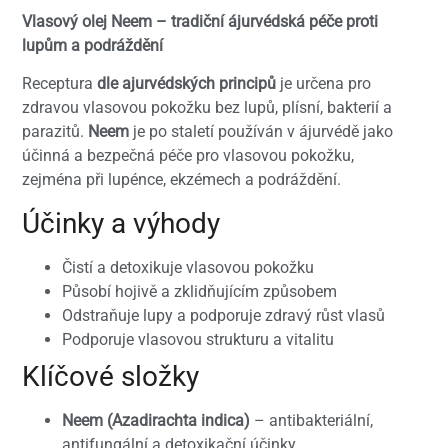
Vlasový olej Neem – tradiční ájurvédská péče proti
lupům a podráždění
Receptura
dle ajurvédských principů
je určena pro
zdravou vlasovou pokožku bez lupů, plísní, bakterií a
parazitů.
Neem
je po staletí používán v ájurvédě jako
účinná a bezpečná péče pro vlasovou pokožku,
zejména při lupénce, ekzémech a podráždění.
Účinky a výhody
Čistí a detoxikuje vlasovou pokožku
Působí hojivě a zklidňujícím způsobem
Odstraňuje lupy a podporuje zdravý růst vlasů
Podporuje vlasovou strukturu a vitalitu
Klíčové složky
Neem (Azadirachta indica)
– antibakteriální,
antifungální a detoxikační účinky