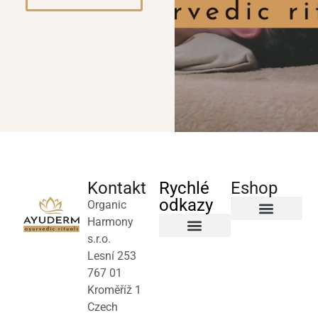
Kontakt
Rychlé
Eshop
odkazy
Organic
Harmony
Byliny a čaje
s.r.o.
Salony a terapeuti
Obchodní podmínky
Lesní 253
767 01
Kroměříž 1
Czech