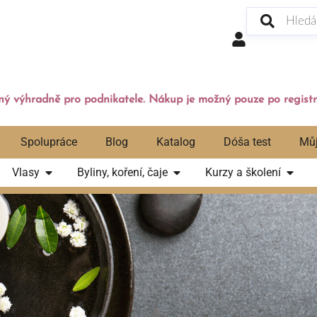
ý výhradně pro podnikatele. Nákup je možný pouze po registr
Spolupráce
Blog
Katalog
Dóša test
Můj
Vlasy
Byliny, koření, čaje
Kurzy a školení