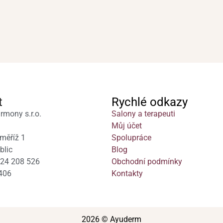
t
Rychlé odkazy
rmony s.r.o.
Salony a terapeuti
Můj účet
měříž 1
Spolupráce
blic
Blog
724 208 526
Obchodní podmínky
406
Kontakty
2026 © Ayuderm