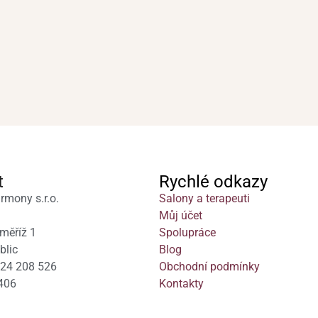
t
Rychlé odkazy
rmony s.r.o.
Salony a terapeuti
Můj účet
měříž 1
Spolupráce
blic
Blog
724 208 526
Obchodní podmínky
406
Kontakty