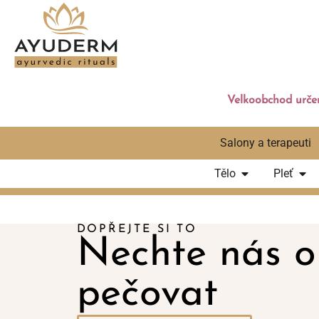
Velkoobchod určen
Salony a terapeuti
Tělo
Pleť
DOPŘEJTE SI TO
Nechte nás o
pečovat