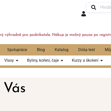
ý výhradně pro podnikatele. Nákup je možný pouze po registr
Spolupráce
Blog
Katalog
Dóša test
Můj
Vlasy
Byliny, koření, čaje
Kurzy a školení
 Vás