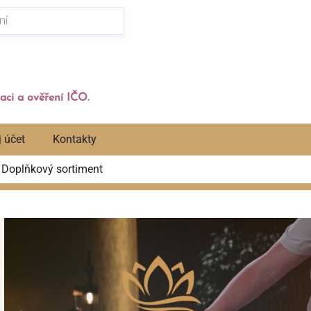
aci a ověření IČO.
 účet
Kontakty
Doplňkový sortiment